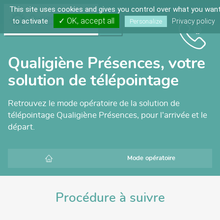
Qualigiène
Solution
Aller
This site uses cookies and gives you control over what you wan
Présences
de
à
✓ OK, accept all
to activate
Privacy policy
Personalize
télépointage
l'accueil
Afficher
le
menu
Aller
au
Qualigiène Présences, votre
menu
principal
solution de télépointage
Aller
au
contenu
principal
Retrouvez le mode opératoire de la solution de
Aller
télépointage Qualigiène Présences, pour l’arrivée et le
au
pied
départ.
de
page
Accueil
Mode opératoire
Procédure à suivre